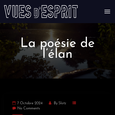
La poésie de
l’élan
7 Octobre 2024
By
Slotz
No Comments